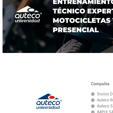
Compañía
Socios D
Auteco M
Auteco S
IMPULS