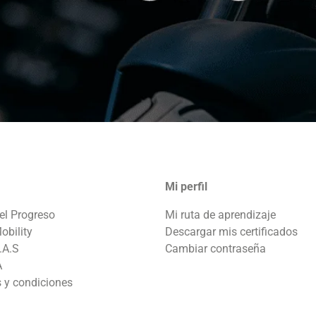
Mi perfil
el Progreso
Mi ruta de aprendizaje
obility
Descargar mis certificados
.A.S
Cambiar contraseña
A
 y condiciones